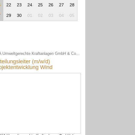
6
22
23
24
25
26
27
28
7
29
30
01
02
03
04
05
UKA Umweltgerechte Kraftanlagen GmbH & Co. KG
teilungsleiter (m/w/d)
ojektentwicklung Wind