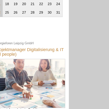
1
18
19
20
21
22
23
24
2
25
26
27
28
29
30
31
rgieforen Leipzig GmbH
ojektmanager Digitalisierung & IT
ll people)