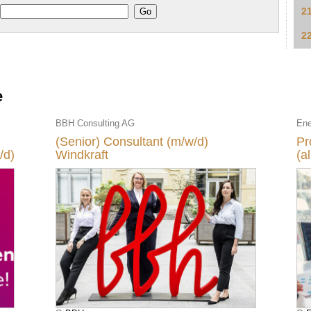
2
2
e
BBH Consulting AG
Ene
(Senior) Consultant (m/w/d)
Pr
/d)
Windkraft
(a