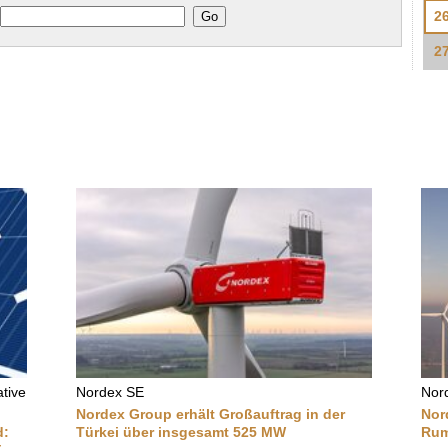
2
2
tive
Nordex SE
Nor
Nordex Group erhält Großauftrag in der
Nor
d:
Türkei über insgesamt 525 MW
Rum