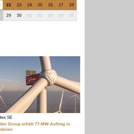
6
22
23
24
25
26
27
28
7
29
30
01
02
03
04
05
dex SE
dex Group erhält 77-MW-Auftrag in
änien