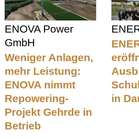
ENOVA Power
ENE
GmbH
ENE
Weniger Anlagen,
eröff
mehr Leistung:
Ausb
ENOVA nimmt
Schu
Repowering-
in Da
Projekt Gehrde in
Betrieb