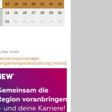
2
17
18
19
20
21
22
23
3
24
25
26
27
28
29
30
4
31
01
02
03
04
05
06
w Netz GmbH
lanzierungsmanager
ergiemengenbilanzierung (m/w/d)