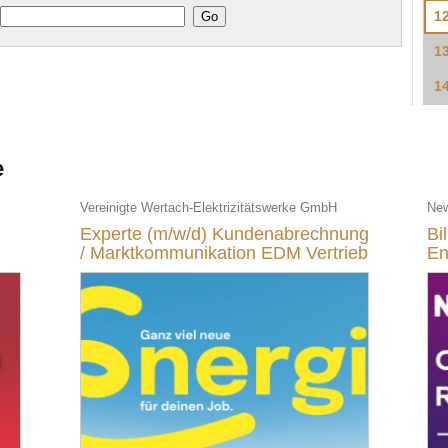
1
1
1
e
Vereinigte Wertach-Elektrizitätswerke GmbH
Ne
-
Experte (m/w/d) Kundenabrechnung
Bi
/ Marktkommunikation EDM Vertrieb
En