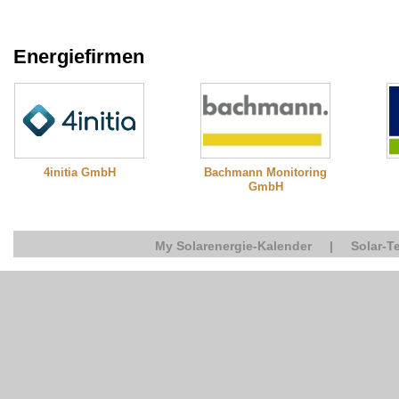
Energiefirmen
Bachmann Monitoring
4initia GmbH
GmbH
My Solarenergie-Kalender
|
Solar-T