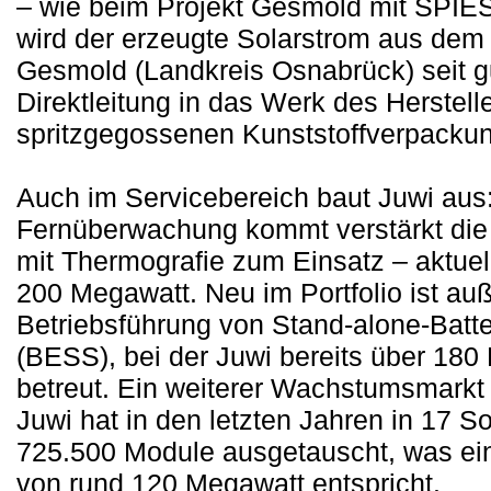
– wie beim Projekt Gesmold mit SPIES
wird der erzeugte Solarstrom aus de
Gesmold (Landkreis Osnabrück) seit g
Direktleitung in das Werk des Herstell
spritzgegossenen Kunststoffverpackung
Auch im Servicebereich baut Juwi au
Fernüberwachung kommt verstärkt die
mit Thermografie zum Einsatz – aktuell 
200 Megawatt. Neu im Portfolio ist au
Betriebsführung von Stand-alone-Batt
(BESS), bei der Juwi bereits über 180
betreut. Ein weiterer Wachstumsmarkt
Juwi hat in den letzten Jahren in 17 S
725.500 Module ausgetauscht, was ei
von rund 120 Megawatt entspricht.