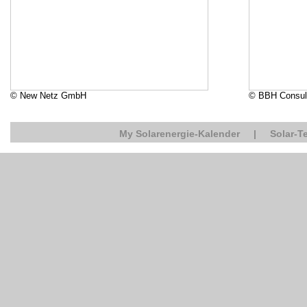
© New Netz GmbH
© BBH Consul
My Solarenergie-Kalender
|
Solar-T