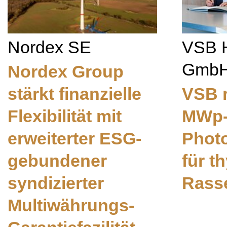
Nordex SE
VSB 
Gmb
Nordex Group
stärkt finanzielle
VSB r
Flexibilität mit
MWp
erweiterter ESG-
Photo
gebundener
für t
syndizierter
Rasse
Multiwährungs-