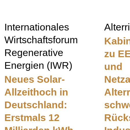
Internationales
Alter
Wirtschaftsforum
Kabi
Regenerative
zu E
Energien (IWR)
und
Neues Solar-
Netz
Allzeithoch in
Alter
Deutschland:
schw
Erstmals 12
Rücks