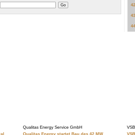
4
4
4
Qualitas Energy Service GmbH
VSB
al
Qualitas Energy startet Bau des 42 MW
VSB