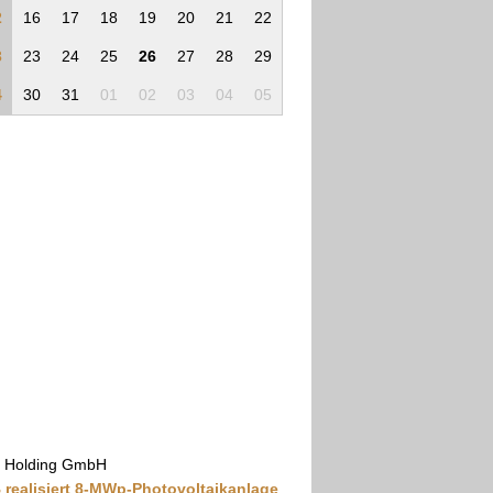
2
16
17
18
19
20
21
22
3
23
24
25
26
27
28
29
4
30
31
01
02
03
04
05
 Holding GmbH
 realisiert 8-MWp-Photovoltaikanlage