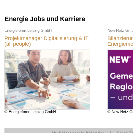
Energie Jobs und Karriere
Energieforen Leipzig GmbH
New Netz Gm
Projektmanager Digitalisierung & IT
Bilanzier
(all people)
Energieme
© Energieforen Leipzig GmbH
© New Netz 
My Solarenergie-Kalender
|
Solar-T