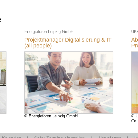
e
Energieforen Leipzig GmbH
Projektmanager Digitalisierung & IT
Ab
(all people)
Pr
© Energieforen Leipzig GmbH
© U
Co.
e-Kalender
|
Solar-Termine einstellen
|
Newsletter
|
I